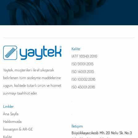
Kalite
IATF 16949:2016
ISO 9001:2015
Yaytek, müşterileri ile el sıkışarak
ISO 14001:2015
belirlenen tüm sözleşme maddelerine
ISO 10002:2018
uygun, kalitede tutarlı ürün ve hizmet
ISO 45001:2018
sunmayı taahhüt eder.
.
Linkler
Ana Sayfa
.
Hakkımızda
İletişim
İnovasyon & AR-GE
Büyükkayacıkosb Mh. 20 Nolu Sk. No:3
Kalite