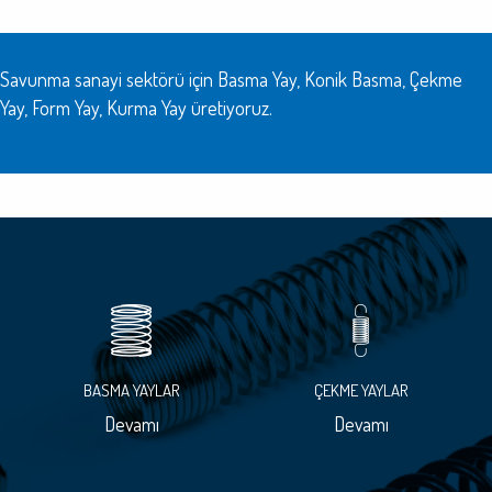
Savunma sanayi sektörü için Basma Yay, Konik Basma, Çekme
Yay, Form Yay, Kurma Yay üretiyoruz.
BASMA YAYLAR
ÇEKME YAYLAR
Devamı
Devamı
Ø 0.2-13 mm
Ø 0.2-13 mm